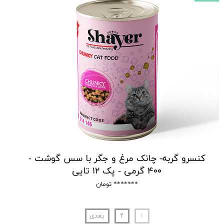
کنسرو گربه- چانک مرغ و جگر با سس گوشت -
۴۰۰ گرمی - پک ۱۲ تایی
******* تومان
۱
۲
بعدی