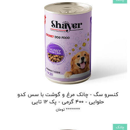
کنسرو سگ - چانک مرغ و گوشت با سس کدو
حلوایی - ۴۰۰ گرمی - پک ۱۲ تایی
******* تومان
چانک