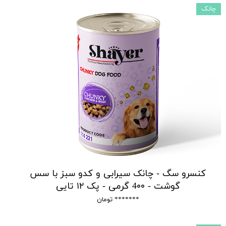
چانک
کنسرو سگ - چانک سیرابی و کدو سبز با سس
گوشت - 4۰۰ گرمی - پک ۱۲ تایی
******* تومان