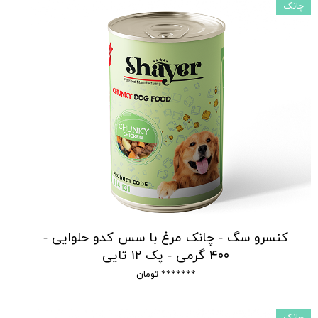
چانک
کنسرو سگ - چانک مرغ با سس کدو حلوایی -
۴۰۰ گرمی - پک ۱۲ تایی
******* تومان
چانک