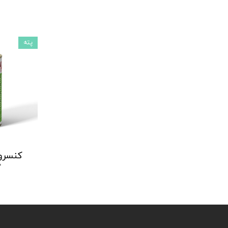
پته
گ