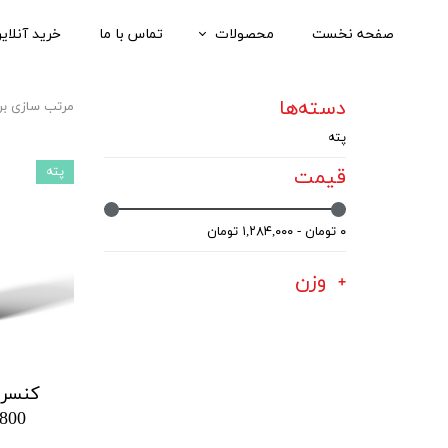
صفحه نخست
محصولات
تماس با ما
خرید آنلای
کنسروها
دسته‌ها
مرتب سازی بر
ملزومات
پته
همه محصولات
پته
قیمت
تصاویر محصولات
۰ تومان - ۱,۲۸۴,۰۰۰ تومان
وزن
کنسرو
800 گرمی - پک 6 تایی