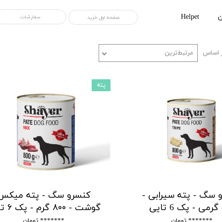
ن
Helpet
سفارشات
صفحه اول خرید
 اساس
مرتبط‌ترین
پته
 سگ - پته سیرابی -
کنسرو سگ - پته میکس
گوشت - ۸۰۰ گرم - پک ۶ تایی
******* تومان
******* تومان