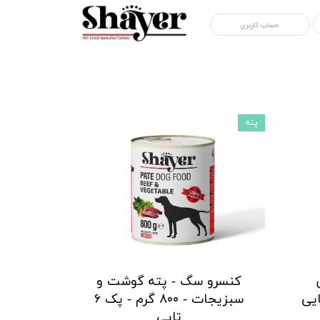
حساب کاربری
پته
کنسرو سگ - پته گوشت و
سبزیجات - ۸۰۰ گرم - پک ۶
تایی