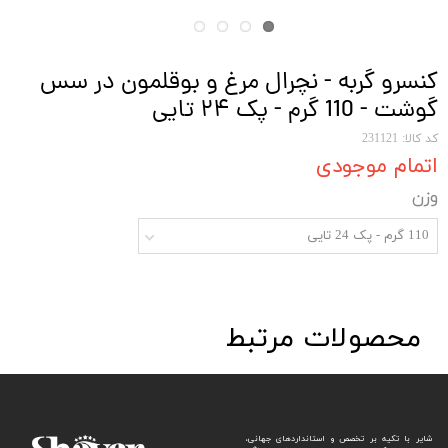
کنسرو گربه - نچرال مرغ و بوقلمون در سس
گوشت - 110 گرم - پک ۲۴ تایی
کد کالا: 231121
اتمام موجودی
وزن
110 گرم - پک 24 تایی
محصولات مرتبط
شایر با تکیه بر تخصص و استانداردهای جهانی،