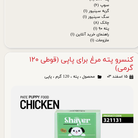
سوپ
(۶)
گربه سینیور
(۱)
سگ سینیور
(۱)
چانک
(۸)
پته ۹۰
(۱)
راهنمای خرید آنلاین
(۱)
ملزومات
(۱)
کنسرو پته مرغ برای پاپی (قوطی ۱۲۰
گرمی)
۱۵ اسفند ۰۳
محصول
،
پته
،
120 گرم
،
پاپی