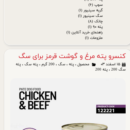
سوپ
(۶)
گربه سینیور
(۱)
سگ سینیور
(۱)
چانک
(۸)
پته ۹۰
(۱)
راهنمای خرید آنلاین
(۱)
ملزومات
(۱)
کنسرو پته مرغ و گوشت قرمز برای سگ
۱۵ اسفند ۰۳
محصول
،
پته
،
سگ
،
200 گرم
،
پته سگ
،
پته
سگ 200
،
پته 200