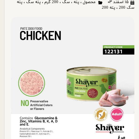
۱۵ اسفند ۰۳
محصول
،
پته
،
سگ
،
200 گرم
،
پته سگ
،
پته
سگ 200
،
پته 200