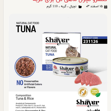
۱۵ اسفند ۰۳
نچرال
،
گربه
،
110 گرم