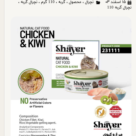
۱۵ اسفند ۰۳
نچرال
،
محصول
،
گربه
،
110 گرم
،
نچرال گربه
،
نچرال گربه 110