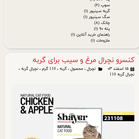
سوپ
(۶)
گربه سینیور
(۱)
سگ سینیور
(۱)
چانک
(۸)
پته ۹۰
(۱)
راهنمای خرید آنلاین
(۱)
ملزومات
(۱)
کنسرو نچرال مرغ و سیب برای گربه
۱۵ اسفند ۰۳
نچرال
،
محصول
،
گربه
،
110 گرم
،
نچرال گربه
،
نچرال گربه 110