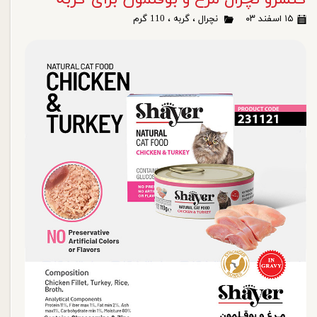
۱۵ اسفند ۰۳
نچرال
،
گربه
،
110 گرم