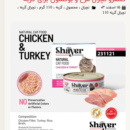
۱۵ اسفند ۰۳
نچرال
،
محصول
،
گربه
،
110 گرم
،
نچرال گربه
،
نچرال گربه 110