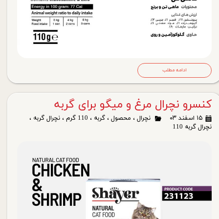
ادامه مطلب
کنسرو نچرال مرغ و میگو برای گربه
۱۵ اسفند ۰۳
نچرال
،
محصول
،
گربه
،
110 گرم
،
نچرال گربه
،
نچرال گربه 110