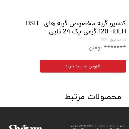
کنسرو گربه-مخصوص گربه های DSH -
DLHا- 120 گرمی-پک 24 تایی
کد محصول: 10221
******* تومان
افزودن به سبد خرید
محصولات مرتبط
شایر با تکیه بر تخصص و استانداردهای جهانی،