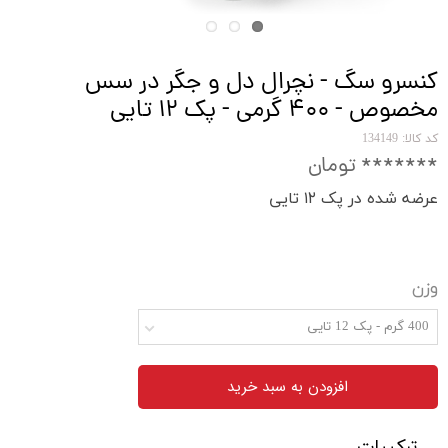
کنسرو سگ - نچرال دل و جگر در سس
مخصوص - ۴۰۰ گرمی - پک ۱۲ تایی
کد کالا: 134149
******* تومان
عرضه شده در پک ۱۲ تایی
وزن
400 گرم - پک 12 تایی
افزودن به سبد خرید
ترکیبات