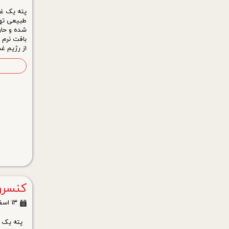
پته یک غذ
طبیعی تهیه
شده و حاو
بافت نرم 
از رژیم غ
ا
کنسرو
۱۳ اسفند ۰۳
پته یک غذ