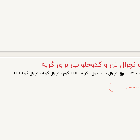
نچرال تن و کدوحلوایی برای گربه
نچرال
،
محصول
،
گربه
،
110 گرم
،
نچرال گربه
،
نچرال گربه 110
دامه مطلب