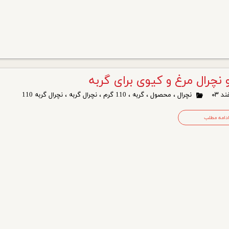
نچرال مرغ و کیوی برای گربه
نچرال
،
محصول
،
گربه
،
110 گرم
،
نچرال گربه
،
نچرال گربه 110
دامه مطلب