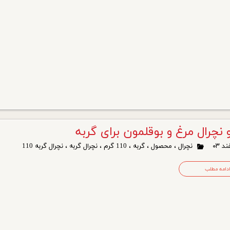
نچرال مرغ و بوقلمون برای گربه
نچرال
،
محصول
،
گربه
،
110 گرم
،
نچرال گربه
،
نچرال گربه 110
دامه مطلب