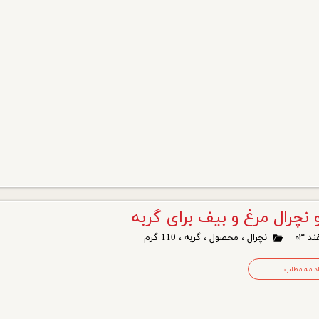
نچرال مرغ و بیف برای گربه
نچرال
،
محصول
،
گربه
،
110 گرم
دامه مطلب