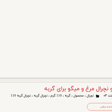
نچرال مرغ و میگو برای گربه
نچرال
،
محصول
،
گربه
،
110 گرم
،
نچرال گربه
،
نچرال گربه 110
دامه مطلب