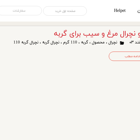
ن
Helpet
سفارشات
صفحه اول خرید
 نچرال مرغ و سیب برای گربه
نچرال
،
محصول
،
گربه
،
110 گرم
،
نچرال گربه
،
نچرال گربه 110
دامه مطلب